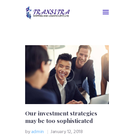
Home
About Us
Services
Contacts
Tracking
Our investment strategies
may be too sophisticated
by
admin
January 12, 2018