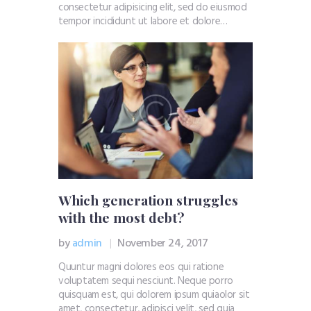
consectetur adipisicing elit, sed do eiusmod
tempor incididunt ut labore et dolore…
Which generation struggles
with the most debt?
by
admin
November 24, 2017
Quuntur magni dolores eos qui ratione
voluptatem sequi nesciunt. Neque porro
quisquam est, qui dolorem ipsum quiaolor sit
amet, consectetur, adipisci velit, sed quia